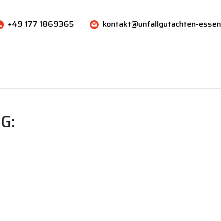
+49 177 1869365
kontakt@unfallgutachten-essen
G: