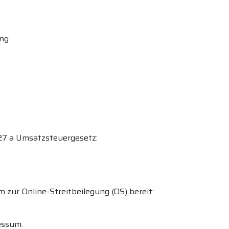
ung
7 a Umsatzsteuergesetz:
m zur Online-Streitbeilegung (OS) bereit:
essum.